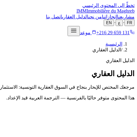
تخطّ إلى المحتوى الرئيسي
IMM
Immobilière du Maghreb
مشاريعنا
إنجازاتنا
من نحن
الدليل العقاري
اتصل بنا
·
·
FR
ع
EN
+216 29 659 131
موعد
الرئيسية
/
الدليل العقاري
الدليل العقاري
الدليل العقاري
مرجعك المختص للإبحار بنجاح في السوق العقارية التونسية: الاستثمار، 
هذا المحتوى متوفر حاليًا بالفرنسية — الترجمة العربية قيد الإعداد.
14 فيفري 2026
استعراض عقاري 2025: الرئيس التنفيذي لموباوب يحلّل سوق الكراء التونسية