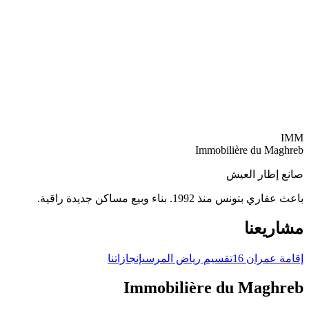
من جذور التميّز المعماري التونسي إلى بناء الغد.
اقرأ المزيد
1 ديسمبر 2025
قانون المالية 2026: ما يجب معرفته قبل الاستثمار أو البيع أو الشراء
أهمّ ما يتغيّر في القطاع العقاري التونسي مع قانون مالية 2026.
IMM
اقرأ المزيد
Immobilière du Maghreb
صانع إطار العيش
باعث عقاري بتونس منذ 1992. بناء وبيع مساكن جديدة راقية.
مشاريعنا
إقامة عمران 16
تقسيم رياض المرسى
إنجازاتنا
Immobilière du Maghreb