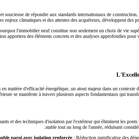
et soucieuse de répondre aux standards internationaux de construction, o
s enjeux climatiques et des attentes des acquéreurs, développent des proj
pourquoi l'immobilier neuf constitue non seulement un choix de vie supé
ion apportera des éléments concrets et des analyses approfondies pour v
en matière d'efficacité énergétique, un atout majeur dans un contexte d
rieure se manifeste à travers plusieurs aspects fondamentaux qui transf
ants et des techniques d'isolation par l'extérieur qui éliminent les pont
stable tout au long de l'année, réduisant considé
uble paroi avec isolation renforcée
: Réduction significative des dépe