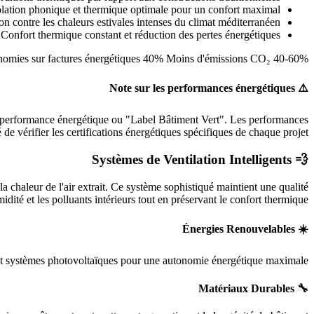
olation phonique et thermique optimale pour un confort maximal
on contre les chaleurs estivales intenses du climat méditerranéen
 Confort thermique constant et réduction des pertes énergétiques
40-60% Réduction potentielle de consommation énergétique* 30-50% Économies sur factures énergétiques 40% Moins d'émissions CO₂
⚠️ Note sur les performances énergétiques
e performance énergétique ou "Label Bâtiment Vert". Les performances
 de vérifier les certifications énergétiques spécifiques de chaque projet.
💨 Systèmes de Ventilation Intelligents
 chaleur de l'air extrait. Ce système sophistiqué maintient une qualité
idité et les polluants intérieurs tout en préservant le confort thermique.
☀️ Énergies Renouvelables
et systèmes photovoltaïques pour une autonomie énergétique maximale.
🔧 Matériaux Durables