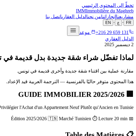
تخطّ إلى المحتوى الرئيسي
IMM
Immobilière du Maghreb
مشاريعنا
إنجازاتنا
من نحن
الدليل العقاري
اتصل بنا
·
·
FR
ع
EN
+216 29 659 131
موعد
الدليل العقاري
2 ديسمبر 2025
لماذا تفضّل شراء شقة جديدة بدل قديمة في 
مقارنة عملية بين اقتناء شقة جديدة وأخرى قديمة في تونس.
هذا المحتوى متوفر حاليًا بالفرنسية — الترجمة العربية قيد الإعداد.
🏢 GUIDE IMMOBILIER 2025/2026
rivilégier l'Achat d'un Appartement Neuf Plutôt qu'Ancien en Tunisie
📅 Édition 2025/2026 🇹🇳 Marché Tunisien ⏱️ Lecture 20 min
📋 Table des Matières