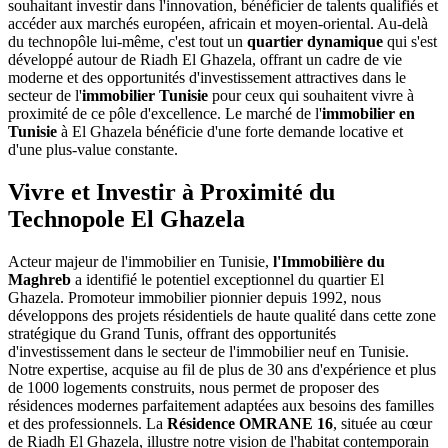
souhaitant investir dans l'innovation, bénéficier de talents qualifiés et
accéder aux marchés européen, africain et moyen-oriental. Au-delà
du technopôle lui-même, c'est tout un
quartier dynamique
qui s'est
développé autour de Riadh El Ghazela, offrant un cadre de vie
moderne et des opportunités d'investissement attractives dans le
secteur de l'
immobilier Tunisie
pour ceux qui souhaitent vivre à
proximité de ce pôle d'excellence. Le marché de l'
immobilier en
Tunisie
à El Ghazela bénéficie d'une forte demande locative et
d'une plus-value constante.
Vivre et Investir à Proximité du
Technopole El Ghazela
Acteur majeur de l'immobilier en Tunisie,
l'Immobilière du
Maghreb
a identifié le potentiel exceptionnel du quartier El
Ghazela. Promoteur immobilier pionnier depuis 1992, nous
développons des projets résidentiels de haute qualité dans cette zone
stratégique du Grand Tunis, offrant des opportunités
d'investissement dans le secteur de l'immobilier neuf en Tunisie.
Notre expertise, acquise au fil de plus de 30 ans d'expérience et plus
de 1000 logements construits, nous permet de proposer des
résidences modernes parfaitement adaptées aux besoins des familles
et des professionnels. La
Résidence OMRANE 16
, située au cœur
de Riadh El Ghazela, illustre notre vision de l'habitat contemporain