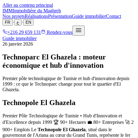
Aller au contenu principal
IMM
Immobilière du Maghreb
Nos projets
Réalisations
Présentation
Guide immobilier
Contact
·
·
FR
ع
EN
+216 29 659 131
Rendez-vous
Guide immobilier
26 janvier 2026
Technoparc El Ghazela : moteur
économique et hub d'innovation
Premier pôle technologique de Tunisie et hub d'innovation depuis
1999 : ce que le Technoparc change pour tout le quartier d'El
Ghazela.
Technopole El Ghazela
Premier Pôle Technologique de Tunisie • Hub d'Innovation et
d'Excellence depuis 1999 🏆 90+ Hectares 💼 80+ Entreprises 🚀 2
900+ Emplois Le
Technopole El Ghazela
, situé dans le
gouvernorat de l'Ariana au cœur du Grand Tunis, représente le fer