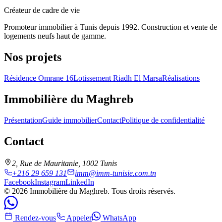
Créateur de cadre de vie
Promoteur immobilier à Tunis depuis 1992. Construction et vente de
logements neufs haut de gamme.
Nos projets
Résidence Omrane 16
Lotissement Riadh El Marsa
Réalisations
Immobilière du Maghreb
Présentation
Guide immobilier
Contact
Politique de confidentialité
Contact
2, Rue de Mauritanie
,
1002
Tunis
+216 29 659 131
imm@imm-tunisie.com.tn
Facebook
Instagram
LinkedIn
©
2026
Immobilière du Maghreb
.
Tous droits réservés.
Rendez-vous
Appeler
WhatsApp