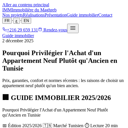
Aller au contenu principal
IMM
Immobilière du Maghreb
Nos projets
Réalisations
Présentation
Guide immobilier
Contact
·
·
FR
ع
EN
+216 29 659 131
Rendez-vous
Guide immobilier
2 décembre 2025
Pourquoi Privilégier l'Achat d'un
Appartement Neuf Plutôt qu'Ancien en
Tunisie
Prix, garanties, confort et normes récentes : les raisons de choisir un
appartement neuf plutôt qu'un bien ancien.
🏢 GUIDE IMMOBILIER 2025/2026
Pourquoi Privilégier l'Achat d'un Appartement Neuf Plutôt
qu'Ancien en Tunisie
📅 Édition 2025/2026 🇹🇳 Marché Tunisien ⏱️ Lecture 20 min