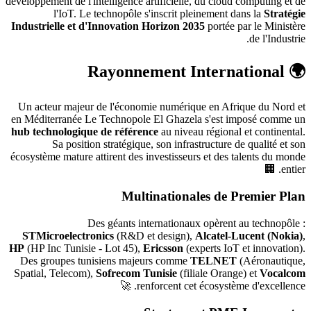
développement de l'intelligence artificielle, du cloud computing et de
l'IoT. Le technopôle s'inscrit pleinement dans la
Stratégie
Industrielle et d'Innovation Horizon 2035
portée par le Ministère
de l'Industrie.
🌍 Rayonnement International
Un acteur majeur de l'économie numérique en Afrique du Nord et
en Méditerranée Le Technopole El Ghazela s'est imposé comme un
hub technologique de référence
au niveau régional et continental.
Sa position stratégique, son infrastructure de qualité et son
écosystème mature attirent des investisseurs et des talents du monde
entier. 🏢
Multinationales de Premier Plan
Des géants internationaux opèrent au technopôle :
STMicroelectronics
(R&D et design),
Alcatel-Lucent (Nokia)
,
HP
(HP Inc Tunisie - Lot 45),
Ericsson
(experts IoT et innovation).
Des groupes tunisiens majeurs comme
TELNET
(Aéronautique,
Spatial, Telecom),
Sofrecom Tunisie
(filiale Orange) et
Vocalcom
renforcent cet écosystème d'excellence. 🚀