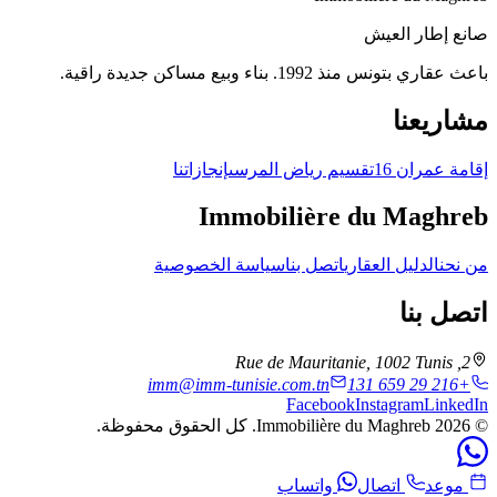
صانع إطار العيش
باعث عقاري بتونس منذ 1992. بناء وبيع مساكن جديدة راقية.
مشاريعنا
إقامة عمران 16
تقسيم رياض المرسى
إنجازاتنا
Immobilière du Maghreb
من نحن
الدليل العقاري
اتصل بنا
سياسة الخصوصية
اتصل بنا
,
1002
Tunis
2, Rue de Mauritanie
imm@imm-tunisie.com.tn
+216 29 659 131
Facebook
Instagram
LinkedIn
©
2026
Immobilière du Maghreb
.
كل الحقوق محفوظة.
موعد
اتصال
واتساب